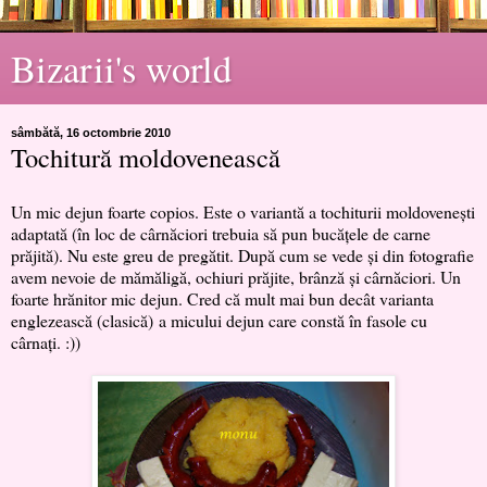
Bizarii's world
sâmbătă, 16 octombrie 2010
Tochitură moldovenească
Un mic dejun foarte copios. Este o variantă a tochiturii moldoveneşti
adaptată (în loc de cârnăciori trebuia să pun bucăţele de carne
prăjită). Nu este greu de pregătit. După cum se vede şi din fotografie
avem nevoie de mămăligă, ochiuri prăjite, brânză şi cârnăciori. Un
foarte hrănitor mic dejun. Cred că mult mai bun decât varianta
englezească (clasică) a micului dejun care constă în fasole cu
cârnaţi. :))