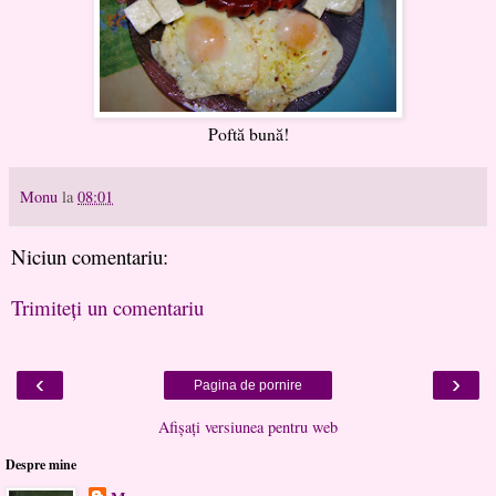
Poftă bună!
Monu
la
08:01
Niciun comentariu:
Trimiteți un comentariu
‹
›
Pagina de pornire
Afișați versiunea pentru web
Despre mine